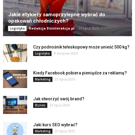
Jakie etykiety samoprzylepne wybrać do
opakowań chłodniczych?
Redakcja Elsinterakcja.pl
-
23 lipca 2026
Logistyka
Czy podnośnik teleskopowy może unieść 500 kg?
8 sierpnia 2025
Logistyka
Kiedy Facebook pobiera pieniądze za reklamę?
23 lipca 2025
Marketing
Jak stworzyć swój brand?
23 lipca 2025
Biznes
Jaki kurs SEO wybrać?
23 lipca 2025
Marketing