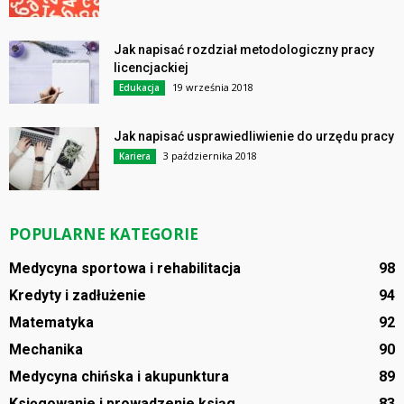
Jak napisać rozdział metodologiczny pracy
licencjackiej
19 września 2018
Edukacja
Jak napisać usprawiedliwienie do urzędu pracy
3 października 2018
Kariera
POPULARNE KATEGORIE
Medycyna sportowa i rehabilitacja
98
Kredyty i zadłużenie
94
Matematyka
92
Mechanika
90
Medycyna chińska i akupunktura
89
Księgowanie i prowadzenie ksiąg
83