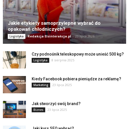
Jakie etykiety samoprzylepne wybrać do
opakowań chłodniczych?
Redakcja Elsinterakcja.pl
-
23 lipca 2026
Logistyka
Czy podnośnik teleskopowy może unieść 500 kg?
8 sierpnia 2025
Logistyka
Kiedy Facebook pobiera pieniądze za reklamę?
23 lipca 2025
Marketing
Jak stworzyć swój brand?
23 lipca 2025
Biznes
Jaki kurs SEO wybrać?