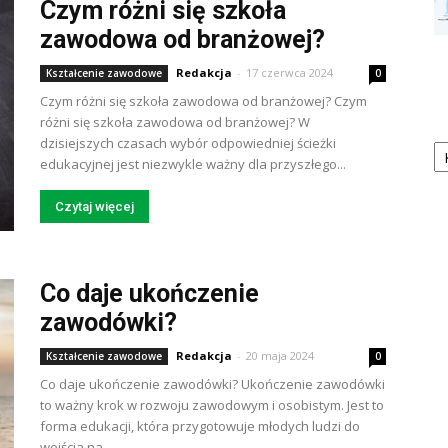
Czym różni się szkoła
zawodowa od branżowej?
Redakcja
-
17 czerwca 2024
Kształcenie zawodowe
0
Czym różni się szkoła zawodowa od branżowej? Czym
różni się szkoła zawodowa od branżowej? W
Ka
dzisiejszych czasach wybór odpowiedniej ścieżki
edukacyjnej jest niezwykle ważny dla przyszłego...
Czytaj więcej
Co daje ukończenie
zawodówki?
Redakcja
-
20 maja 2024
Kształcenie zawodowe
0
Co daje ukończenie zawodówki? Ukończenie zawodówki
to ważny krok w rozwoju zawodowym i osobistym. Jest to
forma edukacji, która przygotowuje młodych ludzi do
wejścia na...