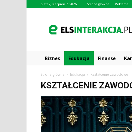
piątek, sierpień 7, 2026
Strona główna
Reklama
elsinterakcja.pl
Biznes
Edukacja
Finanse
Kar
Strona główna
Edukacja
Kształcenie zawodowe
KSZTAŁCENIE ZAWOD