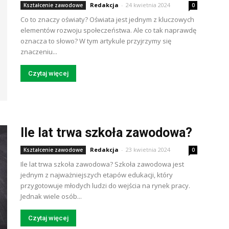
Redakcja
-
24 kwietnia 2024
Kształcenie zawodowe
0
Co to znaczy oświaty? Oświata jest jednym z kluczowych
elementów rozwoju społeczeństwa. Ale co tak naprawdę
oznacza to słowo? W tym artykule przyjrzymy się
znaczeniu...
Czytaj więcej
Ile lat trwa szkoła zawodowa?
Redakcja
-
23 kwietnia 2024
Kształcenie zawodowe
0
Ile lat trwa szkoła zawodowa? Szkoła zawodowa jest
jednym z najważniejszych etapów edukacji, który
przygotowuje młodych ludzi do wejścia na rynek pracy.
Jednak wiele osób...
Czytaj więcej