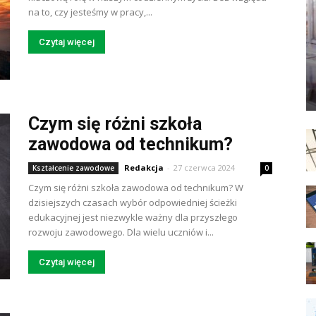
na to, czy jesteśmy w pracy,...
Czytaj więcej
Czym się różni szkoła
zawodowa od technikum?
Redakcja
-
27 czerwca 2024
Kształcenie zawodowe
0
Czym się różni szkoła zawodowa od technikum? W
dzisiejszych czasach wybór odpowiedniej ścieżki
edukacyjnej jest niezwykle ważny dla przyszłego
rozwoju zawodowego. Dla wielu uczniów i...
Czytaj więcej