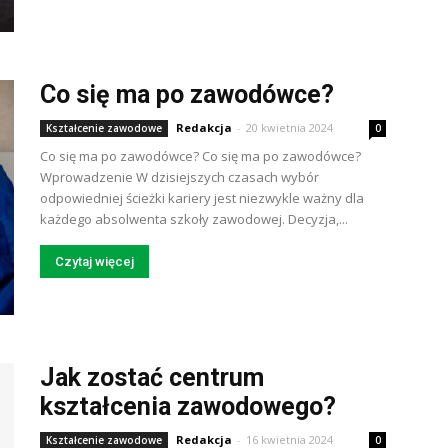
Co się ma po zawodówce?
Redakcja
-
20 kwietnia 2024
Kształcenie zawodowe
0
Co się ma po zawodówce? Co się ma po zawodówce?
Wprowadzenie W dzisiejszych czasach wybór
odpowiedniej ścieżki kariery jest niezwykle ważny dla
każdego absolwenta szkoły zawodowej. Decyzja,...
Czytaj więcej
Jak zostać centrum
kształcenia zawodowego?
Redakcja
-
16 kwietnia 2024
Kształcenie zawodowe
0