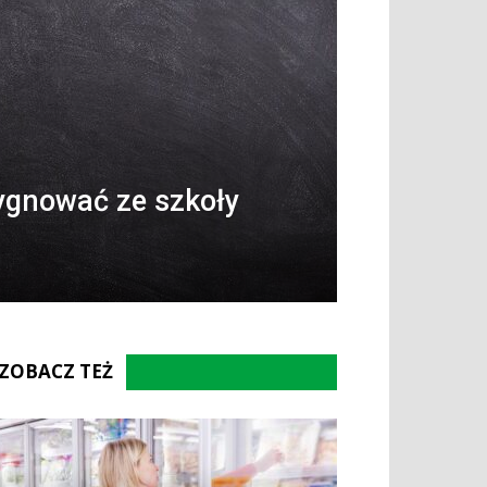
ygnować ze szkoły
ZOBACZ TEŻ