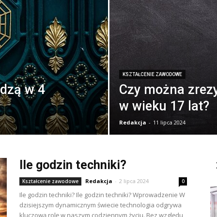
KSZTAŁCENIE ZAWODOWE
odzą w 4
Czy można zrez
w wieku 17 lat?
Redakcja
-
11 lipca 2024
Ile godzin techniki?
Redakcja
-
2 lipca 2024
Kształcenie zawodowe
0
Ile godzin techniki? Ile godzin techniki? Wprowadzenie W
dzisiejszym dynamicznym świecie technologia odgrywa
kluczową rolę w naszym codziennym życiu. Bez względu