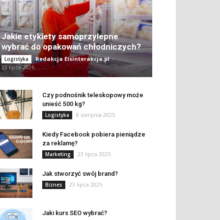
Jakie etykiety samoprzylepne
wybrać do opakowań chłodniczych?
Redakcja Elsinterakcja.pl
-
Logistyka
23 lipca 2026
Czy podnośnik teleskopowy może
unieść 500 kg?
8 sierpnia 2025
Logistyka
Kiedy Facebook pobiera pieniądze
za reklamę?
23 lipca 2025
Marketing
Jak stworzyć swój brand?
23 lipca 2025
Biznes
Jaki kurs SEO wybrać?