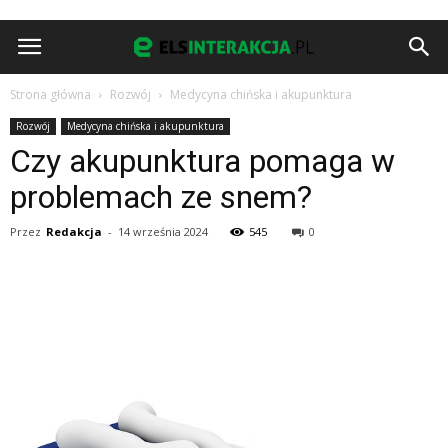
Strona główna
Rozwój
Medycyna chińska i akupunktura
Rozwój
Medycyna chińska i akupunktura
Czy akupunktura pomaga w
problemach ze snem?
Przez
Redakcja
-
14 września 2024
545
0