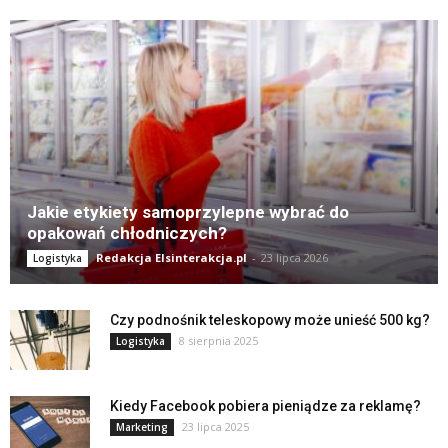
Jakie etykiety samoprzylepne wybrać do
opakowań chłodniczych?
Redakcja Elsinterakcja.pl
-
23 lipca 2026
Logistyka
Czy podnośnik teleskopowy może unieść 500 kg?
8 sierpnia 2025
Logistyka
Kiedy Facebook pobiera pieniądze za reklamę?
23 lipca 2025
Marketing