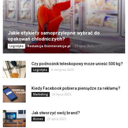
Jakie etykiety samoprzylepne wybrać do
opakowań chłodniczych?
Redakcja Elsinterakcja.pl
-
23 lipca 2026
Logistyka
Czy podnośnik teleskopowy może unieść 500 kg?
8 sierpnia 2025
Logistyka
Kiedy Facebook pobiera pieniądze za reklamę?
23 lipca 2025
Marketing
Jak stworzyć swój brand?
23 lipca 2025
Biznes