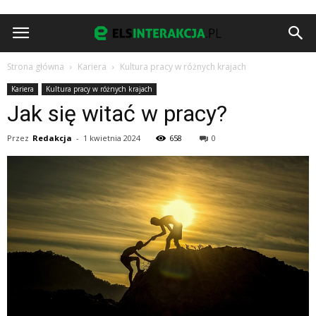
Strona główna
Kariera
Kultura pracy w różnych krajach
Kariera
Kultura pracy w różnych krajach
Jak się witać w pracy?
Przez
Redakcja
-
1 kwietnia 2024
658
0