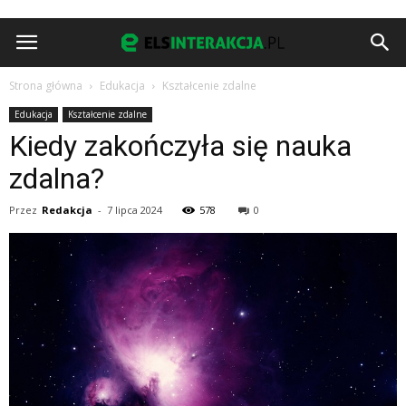
Strona główna
Edukacja
Kształcenie zdalne
Edukacja
Kształcenie zdalne
Kiedy zakończyła się nauka
zdalna?
Przez
Redakcja
-
7 lipca 2024
578
0