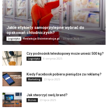
Jakie etykiety samoprzylepne wybrać do
opakowań chłodniczych?
Redakcja Elsinterakcja.pl
-
23 lipca 2026
Logistyka
Czy podnośnik teleskopowy może unieść 500 kg?
8 sierpnia 2025
Logistyka
Kiedy Facebook pobiera pieniądze za reklamę?
23 lipca 2025
Marketing
Jak stworzyć swój brand?
23 lipca 2025
Biznes