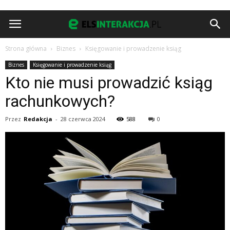
Strona główna
Biznes
Księgowanie i prowadzenie ksiąg
Biznes
Księgowanie i prowadzenie ksiąg
Kto nie musi prowadzić ksiąg
rachunkowych?
Przez
Redakcja
-
28 czerwca 2024
588
0