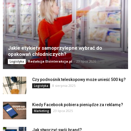
Jakie etykiety samoprzylepne wybrać do
opakowań chłodniczych?
Redakcja Elsinterakcja.pl
-
23 lipca 2026
Logistyka
Czy podnośnik teleskopowy może unieść 500 kg?
8 sierpnia 2025
Logistyka
Kiedy Facebook pobiera pieniądze za reklamę?
23 lipca 2025
Marketing
Jak stworzyć swój brand?