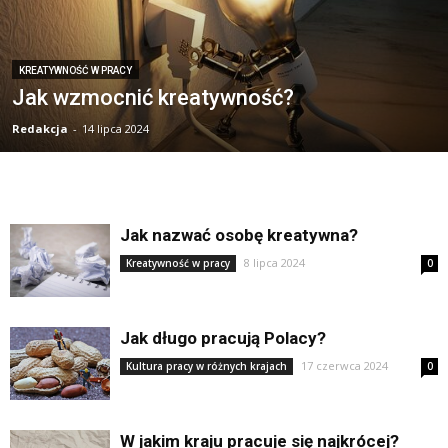
KREATYWNOŚĆ W PRACY
Jak wzmocnić kreatywność?
Redakcja
-
14 lipca 2024
Jak nazwać osobę kreatywna?
8 lipca 2024
Kreatywność w pracy
0
Jak długo pracują Polacy?
17 czerwca 2024
Kultura pracy w różnych krajach
0
W jakim kraju pracuje się najkrócej?