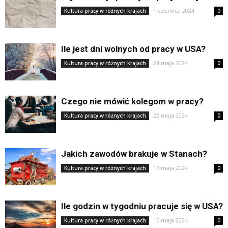
1 czerwca 2024
Kultura pracy w różnych krajach
0
Ile jest dni wolnych od pracy w USA?
24 maja 2024
Kultura pracy w różnych krajach
0
Czego nie mówić kolegom w pracy?
22 maja 2024
Kultura pracy w różnych krajach
0
Jakich zawodów brakuje w Stanach?
16 maja 2024
Kultura pracy w różnych krajach
0
Ile godzin w tygodniu pracuje się w USA?
15 maja 2024
Kultura pracy w różnych krajach
0