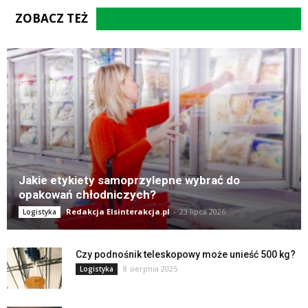
ZOBACZ TEŻ
Jakie etykiety samoprzylepne wybrać do
opakowań chłodniczych?
Redakcja Elsinterakcja.pl
-
23 lipca 2026
Logistyka
Czy podnośnik teleskopowy może unieść 500 kg?
8 sierpnia 2025
Logistyka