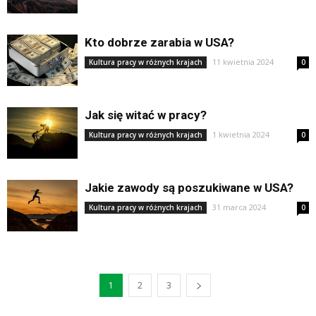
Kto dobrze zarabia w USA?
11 kwietnia 2024
Kultura pracy w różnych krajach
0
Jak się witać w pracy?
1 kwietnia 2024
Kultura pracy w różnych krajach
0
Jakie zawody są poszukiwane w USA?
31 marca 2024
Kultura pracy w różnych krajach
0
1
2
3