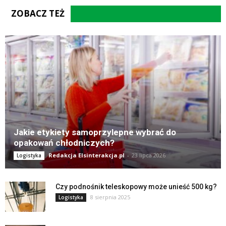
ZOBACZ TEŻ
Jakie etykiety samoprzylepne wybrać do
opakowań chłodniczych?
Redakcja Elsinterakcja.pl
-
23 lipca 2026
Logistyka
Czy podnośnik teleskopowy może unieść 500 kg?
8 sierpnia 2025
Logistyka