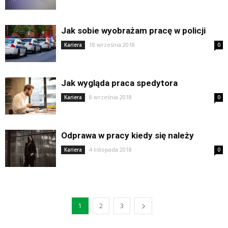
Jak sobie wyobrażam pracę w policji
18 września 2018
Kariera
0
Jak wygląda praca spedytora
8 września 2018
Kariera
0
Odprawa w pracy kiedy się należy
4 listopada 2018
Kariera
0
1
2
3