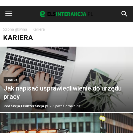
Strona główna
Kariera
KARIERA
KARIERA
Jak napisać usprawiedliwienie do urzędu
pracy
Redakcja Elsinterakcja.pl
-
3 października 2018