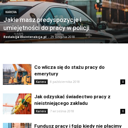
KARIERA
Jakie masz predyspozycje i
umiejętności do pracy w policji
Redakcja Elsinterakcja.pl
-
29 sierpnia 2018
Co wlicza się do stażu pracy do
emerytury
8 października 2018
Kariera
0
Jak odzyskać świadectwo pracy z
nieistniejącego zakładu
7 września 2018
Kariera
0
Fundusz pracy i fgśp kiedy nie płacimy