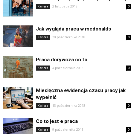
2 listopada 2018
Kariera
0
Jak wygląda praca w mcdonalds
20 października 2018
Kariera
0
Praca dorywcza co to
4 października 2018
Kariera
0
Miesięczna ewidencja czasu pracy jak
wypełnić
13 października 2018
Kariera
0
Co to jest e praca
9 października 2018
Kariera
0